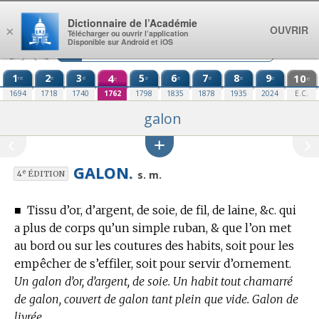
Aller au contenu
Dictionnaire de l’Académie
OUVRIR
×
Télécharger ou ouvrir l’application
Disponible sur Android et iOS
1
2
3
4
5
6
7
8
9
10
re
e
e
e
e
e
e
e
e
e
1694
1718
1740
1762
1798
1835
1878
1935
2024
E.C.
galon
GALON.
e
s. m.
4
ÉDITION
■
Tissu d’or, d’argent, de soie, de fil, de laine, &c. qui
a plus de corps qu’un simple ruban, & que l’on met
au bord ou sur les coutures des habits, soit pour les
empêcher de s’effiler, soit pour servir d’ornement.
Un galon d’or, d’argent, de soie. Un habit tout chamarré
de galon, couvert de galon tant plein que vide. Galon de
livrée.