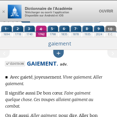
Aller au contenu
Dictionnaire de l’Académie
OUVRIR
×
Télécharger ou ouvrir l’application
Disponible sur Android et iOS
1
2
3
4
5
6
7
8
9
10
re
e
e
e
e
e
e
e
e
e
1694
1718
1740
1762
1798
1835
1878
1935
2024
E.C.
gaiement
GAIEMENT.
e
adv.
4
ÉDITION
■
Avec gaieté, joyeusement.
Vivre gaiement. Aller
gaiement.
Il signifie aussi De bon cœur.
Faire gaiment
quelque chose. Ces troupes alloient gaiment au
combat.
On dit aussi,
Aller gaiment,
pour dire, Aller bon