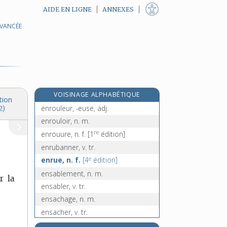
AIDE EN LIGNE
ANNEXES
AVANCÉE
enrôler, v. tr.
enrouement, n. m.
enrouer, v. tr.
enrouiller, v. tr.
enroulement, n. m.
VOISINAGE ALPHABÉTIQUE
enrouler, v. tr.
tion
enrouleur, -euse, adj.
2)
enrouloir, n. m.
re
enrouure, n. f.
[1
édition]
enrubanner, v. tr.
e
enrue, n. f.
[4
édition]
ensablement, n. m.
r la
ensabler, v. tr.
ensachage, n. m.
ensacher, v. tr.
ensacheur, -euse, n.