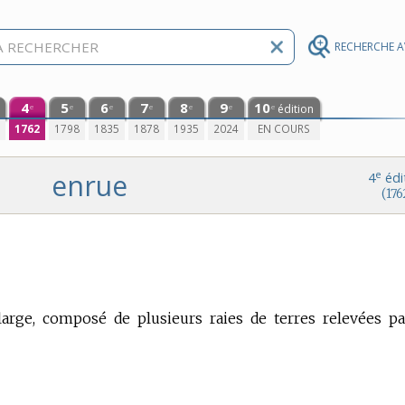
RECHERCHE 
4
5
6
7
8
9
10
édition
e
e
e
e
e
e
e
0
1762
1798
1835
1878
1935
2024
EN COURS
enrue
e
4
édi
(176
large, composé de plusieurs raies de terres relevées pa