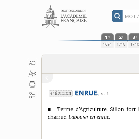
Aller au contenu
1
2
3
re
e
e
1694
1718
174
ENRUE.
e
s. f.
4
ÉDITION
■
Terme d’Agriculture.
Sillon fort 
charrue.
Labourer en enrue.