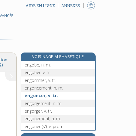
AIDE EN LIGNE
ANNEXES
AVANCÉE
engloutir, v. tr.
engloutissement, n. m.
engluage, n. m.
engluement, n. m.
engluer, v. tr.
VOISINAGE ALPHABÉTIQUE
engobage, n. m.
tion
engobe, n. m.
2)
engober, v. tr.
engommer, v. tr.
engoncement, n. m.
engoncer, v. tr.
engorgement, n. m.
engorger, v. tr.
engouement, n. m.
engouer (s'), v. pron.
engouffrement, n. m.