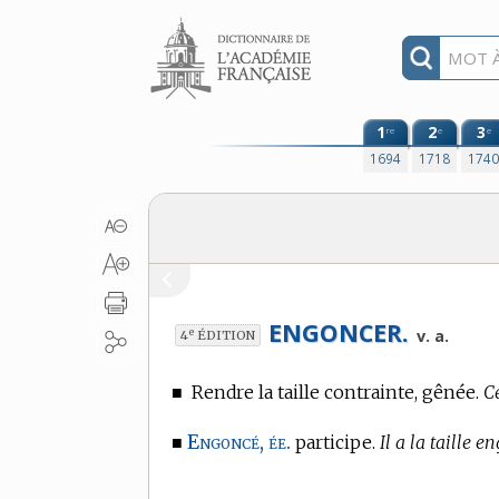
Aller au contenu
1
2
3
re
e
e
1694
1718
174
ENGONCER.
e
v. a.
4
ÉDITION
■
Rendre la taille contrainte, gênée.
C
Engoncé, ée.
■
participe.
Il a la taille e