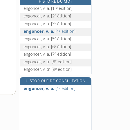
HISTOIRE DU MOT
engouffrer, v. tr. et pron.
re
engoncer, v. a.
[1
édition]
engouler, v. tr.
e
engoncer, v. a.
[2
édition]
engoulevent, n. m.
e
engoncer, v. a.
[3
édition]
engourdi, -ie, adj.
e
engoncer, v. a.
[4
édition]
e
engoncer, v. a.
[5
édition]
e
engoncer, v. a.
[6
édition]
e
engoncer, v. a.
[7
édition]
e
engoncer, v. tr.
[8
édition]
e
engoncer, v. tr.
[9
édition]
HISTORIQUE DE CONSULTATION
e
engoncer, v. a.
[4
édition]