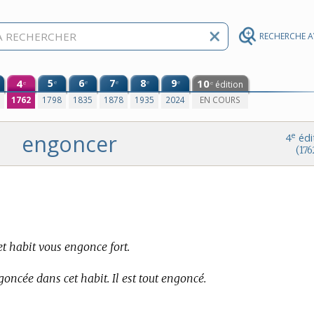
RECHERCHE 
4
5
6
7
8
9
10
e
e
e
e
e
édition
e
e
0
1762
1798
1835
1878
1935
2024
EN COURS
engoncer
e
4
édi
(176
et habit vous engonce fort.
ngoncée dans cet habit. Il est tout engoncé.