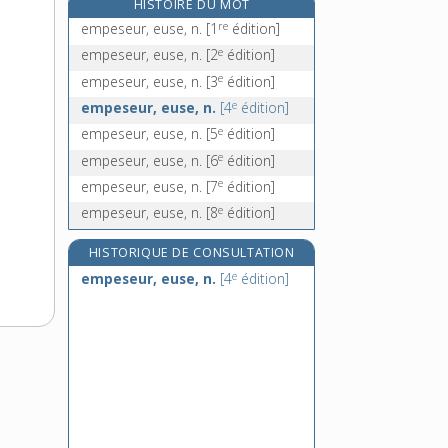
HISTOIRE DU MOT
emphatiquement, adv.
re
empeseur, euse, n.
[1
édition]
e
emphractique, adj.
[4
édition]
e
empeseur, euse, n.
[2
édition]
emphysémateux, -euse, adj.
e
empeseur, euse, n.
[3
édition]
emphysème, n. m.
e
empeseur, euse, n.
[4
édition]
e
empeseur, euse, n.
[5
édition]
e
empeseur, euse, n.
[6
édition]
e
empeseur, euse, n.
[7
édition]
e
empeseur, euse, n.
[8
édition]
HISTORIQUE DE CONSULTATION
e
empeseur, euse, n.
[4
édition]