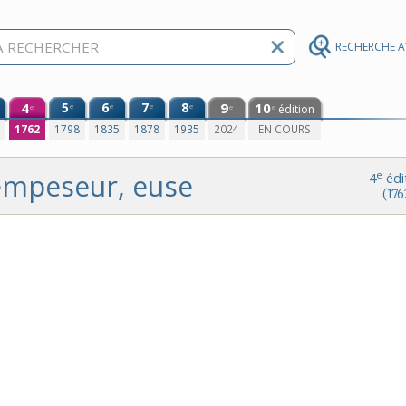
RECHERCHE 
4
5
6
7
8
9
10
e
e
e
e
édition
e
e
e
0
1762
1798
1835
1878
1935
2024
EN COURS
empeseur, euse
e
4
édi
(176