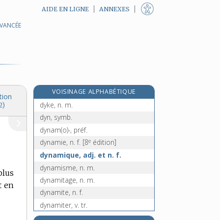
AIDE EN LIGNE
ANNEXES
AVANCÉE
duvetine, n. f.
duxelles, n. f.
Dy, symb.
dyade, n. f.
dyadique, adj.
VOISINAGE ALPHABÉTIQUE
dyarchie, n. f.
tion
dyke, n. m.
2)
dyn, symb.
dynam(o)-, préf.
e
dynamie, n. f.
[8
édition]
dynamique, adj. et n. f.
dynamisme, n. m.
plus
dynamitage, n. m.
t en
dynamite, n. f.
dynamiter, v. tr.
dynamiteur, -euse, n.