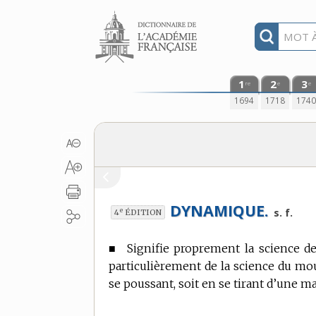
Aller au contenu
1
2
3
re
e
e
1694
1718
174
DYNAMIQUE.
e
s. f.
4
ÉDITION
■
Signifie proprement la science d
particulièrement de la science du mou
se poussant, soit en se tirant d’une 