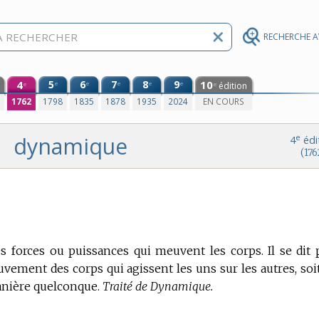
RECHERCHE 
4
5
6
7
8
9
10
e
e
e
e
e
édition
e
e
0
1762
1798
1835
1878
1935
2024
EN COURS
dynamique
e
4
édi
(176
es forces ou puissances qui meuvent les corps.
Il se dit 
vement des corps qui agissent les uns sur les autres, soi
manière quelconque.
Traité de Dynamique.