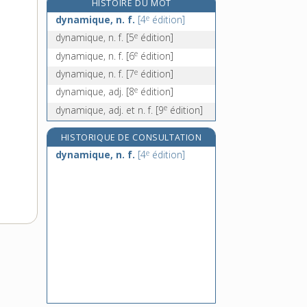
HISTOIRE DU MOT
dynamo, n. f.
e
dynamique, n. f.
[4
édition]
dynamo-électrique, adj.
e
dynamique, n. f.
[5
édition]
dynamomètre, n. m.
e
dynamique, n. f.
[6
édition]
dynamométrie, n. f.
e
dynamique, n. f.
[7
édition]
e
dynamique, adj.
[8
édition]
e
dynamique, adj. et n. f.
[9
édition]
HISTORIQUE DE CONSULTATION
e
dynamique, n. f.
[4
édition]