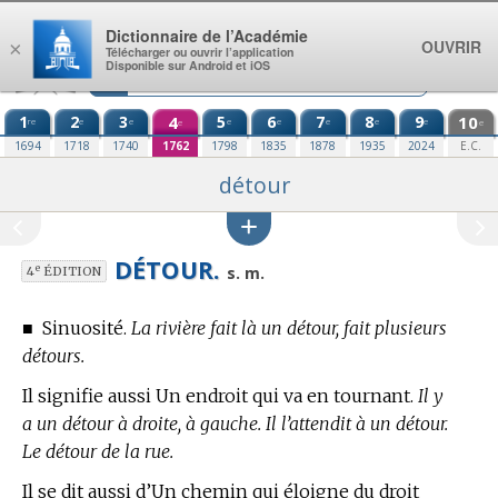
Aller au contenu
Dictionnaire de l’Académie
OUVRIR
×
Télécharger ou ouvrir l’application
Disponible sur Android et iOS
1
2
3
4
5
6
7
8
9
10
re
e
e
e
e
e
e
e
e
e
1694
1718
1740
1762
1798
1835
1878
1935
2024
E.C.
détour
DÉTOUR.
e
s. m.
4
ÉDITION
■
Sinuosité.
La rivière fait là un détour, fait plusieurs
détours.
Il signifie aussi Un endroit qui va en tournant.
Il y
a un détour à droite, à gauche. Il l’attendit à un détour.
Le détour de la rue.
Il se dit aussi d’Un chemin qui éloigne du droit