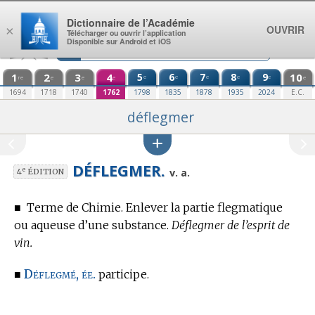
Aller au contenu
Dictionnaire de l’Académie
OUVRIR
×
Télécharger ou ouvrir l’application
Disponible sur Android et iOS
1
2
3
4
5
6
7
8
9
10
e
e
e
e
e
re
e
e
e
e
1694
1718
1740
1762
1798
1835
1878
1935
2024
E.C.
déflegmer
DÉFLEGMER.
e
v. a.
4
ÉDITION
■
Terme de Chimie.
Enlever la partie flegmatique
ou aqueuse d’une substance.
Déflegmer de l’esprit de
vin.
Déflegmé, ée.
■
participe.