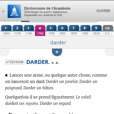
Aller au contenu
Dictionnaire de l’Académie
OUVRIR
×
Télécharger ou ouvrir l’application
Disponible sur Android et iOS
1
2
3
4
5
6
7
8
9
10
re
e
e
e
e
e
e
e
e
e
1694
1718
1740
1762
1798
1835
1878
1935
2024
E.C.
darder
DARDER.
e
v. a.
4
ÉDITION
■
Lancer une arme, ou quelque autre chose, comme
on lanceroit un dard.
Darder un javelot. Darder un
poignard. Darder un bâton.
Quelquefois il se prend figurément.
Le soleil
dardoit ses rayons. Darder un regard.