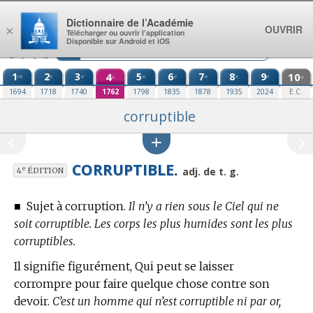
Aller au contenu
Dictionnaire de l’Académie
OUVRIR
×
Télécharger ou ouvrir l’application
Disponible sur Android et iOS
1
2
3
4
5
6
7
8
9
10
re
e
e
e
e
e
e
e
e
e
1694
1718
1740
1762
1798
1835
1878
1935
2024
E.C.
corruptible
CORRUPTIBLE.
e
adj. de t. g.
4
ÉDITION
■
Sujet à corruption.
Il n’y a rien sous le Ciel qui ne
soit corruptible. Les corps les plus humides sont les plus
corruptibles.
Il signifie figurément, Qui peut se laisser
corrompre pour faire quelque chose contre son
devoir.
C’est un homme qui n’est corruptible ni par or,