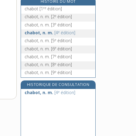
HISTOIRE DU MOT
chacun, -une, pr. indéf. sing.
re
chabot
[1
édition]
chacunière, n. f.
e
chabot, n. m.
[2
édition]
chadburn, n. m.
e
chabot, n. m.
[3
édition]
chafouin, -ine, n.
e
chabot, n. m.
[4
édition]
e
chabot, n. m.
[5
édition]
e
chabot, n. m.
[6
édition]
e
chabot, n. m.
[7
édition]
e
chabot, n. m.
[8
édition]
e
chabot, n. m.
[9
édition]
HISTORIQUE DE CONSULTATION
e
chabot, n. m.
[4
édition]