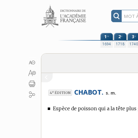
Aller au contenu
1
2
3
re
e
e
1694
1718
174
CHABOT.
e
s. m.
4
ÉDITION
■
Espèce de poisson qui a la tête plus 