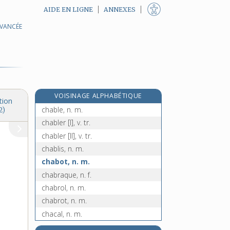
AIDE EN LIGNE
ANNEXES
AVANCÉE
CFA, adj.
cg, symb.
cgr, symb.
C.G.S., adj.
ch, symb.
VOISINAGE ALPHABÉTIQUE
chabichou, n. m.
tion
chable, n. m.
2)
chabler [I], v. tr.
chabler [II], v. tr.
chablis, n. m.
chabot, n. m.
chabraque, n. f.
chabrol, n. m.
chabrot, n. m.
chacal, n. m.
chaconne, n. f.