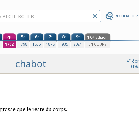
RECHERCHE 
4
5
6
7
8
9
10
e
e
e
e
e
édition
e
e
0
1762
1798
1835
1878
1935
2024
EN COURS
chabot
e
4
édi
(176
grosse que le reste du corps.