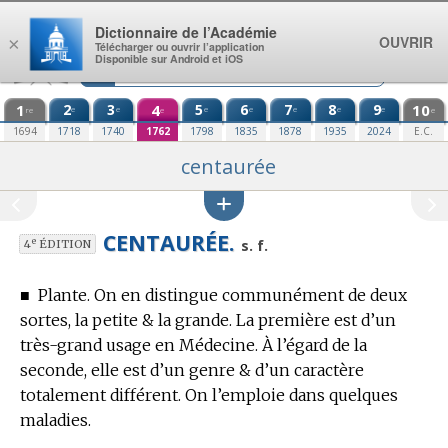
Aller au contenu
Dictionnaire de l’Académie
OUVRIR
×
Télécharger ou ouvrir l’application
Disponible sur Android et iOS
1
2
3
4
5
6
7
8
9
10
e
e
e
e
e
e
e
re
e
e
1694
1718
1740
1762
1798
1835
1878
1935
2024
E.C.
centaurée
CENTAURÉE.
e
s. f.
4
ÉDITION
■
Plante.
On en distingue communément de deux
sortes, la petite & la grande. La première est d’un
très-grand usage
en Médecine.
À l’égard de la
seconde, elle est d’un genre & d’un caractère
totalement différent. On l’emploie dans quelques
maladies.