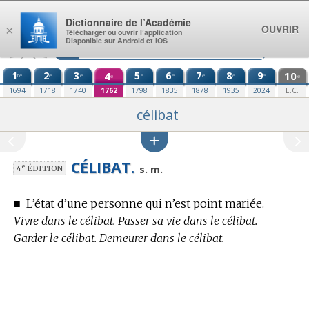
Aller au contenu
Dictionnaire de l’Académie
OUVRIR
×
Télécharger ou ouvrir l’application
Disponible sur Android et iOS
1
2
3
4
5
6
7
8
9
10
re
e
e
e
e
e
e
e
e
e
1694
1718
1740
1762
1798
1835
1878
1935
2024
E.C.
célibat
CÉLIBAT.
e
s. m.
4
ÉDITION
■
L’état d’une personne qui n’est point mariée.
Vivre dans le célibat. Passer sa vie dans le célibat.
Garder le célibat. Demeurer dans le célibat.