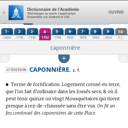
Aller au contenu
Dictionnaire de l’Académie
OUVRIR
×
Télécharger ou ouvrir l’application
Disponible sur Android et iOS
1
2
3
4
5
6
7
8
9
10
re
e
e
e
e
e
e
e
e
e
1694
1718
1740
1762
1798
1835
1878
1935
2024
E.C.
caponnière
CAPONNIÈRE.
e
s. f.
4
ÉDITION
■
Terme de fortification.
Logement creusé en terre,
que l’on fait d’ordinaire dans les fossés secs, & où il
peut tenir quinze ou vingt Mousquetaires qui tirent
presque à rez-de-chaussée sans être vus.
On fit un
feu continuel des caponnières de cette Place.