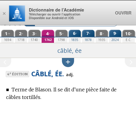
Aller au contenu
Dictionnaire de l’Académie
OUVRIR
×
Télécharger ou ouvrir l’application
Disponible sur Android et iOS
1
2
3
4
5
6
7
8
9
10
e
e
e
re
e
e
e
e
e
e
1694
1718
1740
1762
1798
1835
1878
1935
2024
E.C.
câblé, ée
CÂBLÉ, ÉE.
e
adj.
4
ÉDITION
■
Terme de Blason.
Il se dit d’une pièce faite de
câbles tortillés.