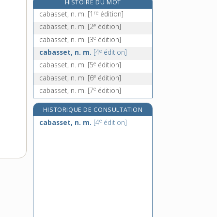
HISTOIRE DU MOT
cabine, n. f.
re
cabasset, n. m.
[1
édition]
cabinet, n. m.
e
cabasset, n. m.
[2
édition]
e
Cabires, n. m. pl.
[7
édition]
e
cabasset, n. m.
[3
édition]
câblage, n. m.
e
cabasset, n. m.
[4
édition]
e
cabasset, n. m.
[5
édition]
e
cabasset, n. m.
[6
édition]
e
cabasset, n. m.
[7
édition]
HISTORIQUE DE CONSULTATION
e
cabasset, n. m.
[4
édition]