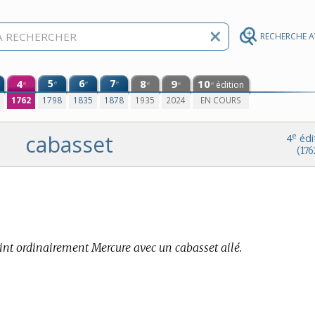
RECHERCHE 
4
5
6
7
8
9
10
e
e
e
édition
e
e
e
e
0
1762
1798
1835
1878
1935
2024
EN COURS
cabasset
e
4
édi
(176
int ordinairement Mercure avec un cabasset ailé.