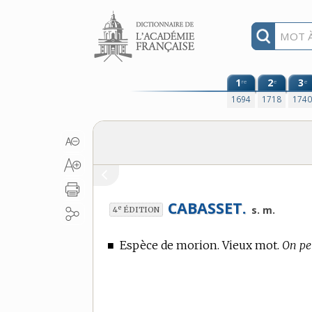
Aller au contenu
1
2
3
re
e
e
1694
1718
174
CABASSET.
e
s. m.
4
ÉDITION
■
Espèce de morion. Vieux mot.
On pe