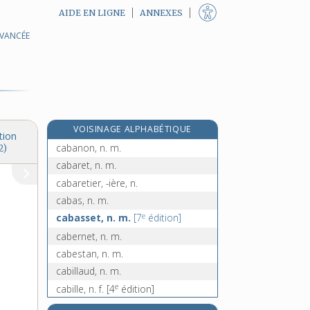
AIDE EN LIGNE
ANNEXES
AVANCÉE
cabaleur, -euse, n.
cabaliste, n. m.
cabalistique, adj.
caban, n. m.
cabane, n. f.
VOISINAGE ALPHABÉTIQUE
cabaner, v. tr. et intr.
tion
cabanon, n. m.
2)
cabaret, n. m.
cabaretier, -ière, n.
cabas, n. m.
e
cabasset, n. m.
[7
édition]
cabernet, n. m.
cabestan, n. m.
cabillaud, n. m.
e
cabille, n. f.
[4
édition]
cabillot, n. m.