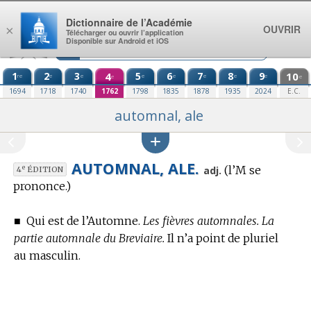
Aller au contenu
Dictionnaire de l’Académie
OUVRIR
×
Télécharger ou ouvrir l’application
Disponible sur Android et iOS
1
2
3
4
5
6
7
8
9
10
re
e
e
e
e
e
e
e
e
e
1694
1718
1740
1762
1798
1835
1878
1935
2024
E.C.
automnal, ale
AUTOMNAL, ALE.
(l’M se
e
adj.
4
ÉDITION
prononce.)
■
Qui est de l’Automne.
Les fièvres automnales. La
partie automnale du Breviaire.
Il n’a point de pluriel
au masculin.