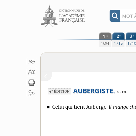
Aller au contenu
1
2
3
e
e
re
1694
1718
174
AUBERGISTE.
e
s. m.
4
ÉDITION
■
Celui qui tient Auberge.
Il mange che