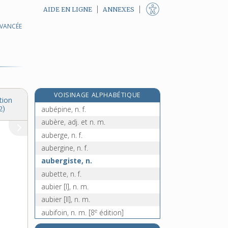
AIDE EN LIGNE
ANNEXES
AVANCÉE
aubain, n. m.
aubaine, n. f.
aube [I], n. f.
aube [II], n. f.
aube [III], n. f.
e
VOISINAGE ALPHABÉTIQUE
aubépin, n. m.
[5
édition]
tion
aubépine, n. f.
2)
aubère, adj. et n. m.
auberge, n. f.
aubergine, n. f.
aubergiste, n.
aubette, n. f.
aubier [I], n. m.
aubier [II], n. m.
e
aubifoin, n. m.
[8
édition]
aubin, n. m.