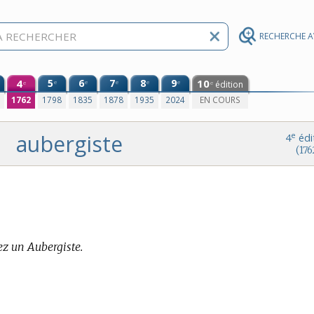
RECHERCHE 
4
5
6
7
8
9
10
e
e
e
e
e
édition
e
e
0
1762
1798
1835
1878
1935
2024
EN COURS
aubergiste
e
4
édi
(176
z un Aubergiste.