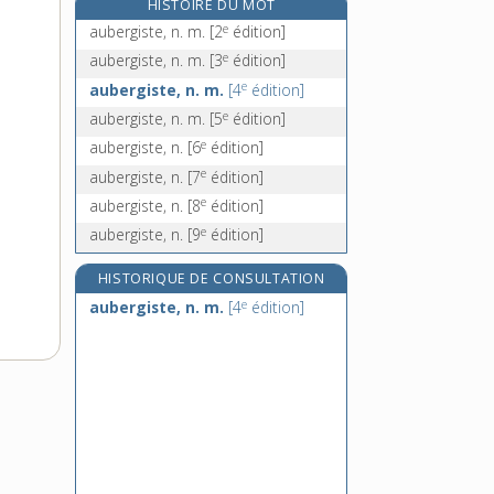
HISTOIRE DU MOT
aubiner, v. intr.
e
aubergiste, n. m.
[2
édition]
e
aubour, n. m.
[3
édition]
e
aubergiste, n. m.
[3
édition]
e
aubours, n. m.
[4
édition]
e
aubergiste, n. m.
[4
édition]
auburn, adj. inv.
e
aubergiste, n. m.
[5
édition]
e
aubergiste, n.
[6
édition]
e
aubergiste, n.
[7
édition]
e
aubergiste, n.
[8
édition]
e
aubergiste, n.
[9
édition]
HISTORIQUE DE CONSULTATION
e
aubergiste, n. m.
[4
édition]