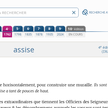
RECHERCHE 
4
5
6
7
8
9
10
e
e
e
e
e
édition
e
e
0
1762
1798
1835
1878
1935
2024
EN COURS
assise
e
4
édi
(176
se horisontalement, pour construire une muraille.
Ils sont
ise a tant de pouces de haut.
es extraordinaires que tiennent les Officiers des Seigneur
s aveux & les dénombremens auxquels les vassaux sont ten