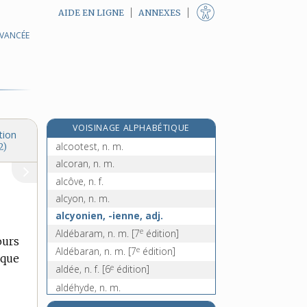
AIDE EN LIGNE
ANNEXES
AVANCÉE
alcoolique, adj.
alcoolisé, -ée, adj.
alcooliser, v. tr.
alcoolisme, n. m.
alcoomètre, n. m.
VOISINAGE ALPHABÉTIQUE
alcoométrie, n. f.
tion
alcootest, n. m.
2)
alcoran, n. m.
alcôve, n. f.
alcyon, n. m.
alcyonien, -ienne, adj.
e
Aldébaram, n. m.
[7
édition]
ours
e
Aldébaran, n. m.
[7
édition]
 que
e
aldée, n. f.
[6
édition]
aldéhyde, n. m.
e
alderman, n. m.
[7
édition]