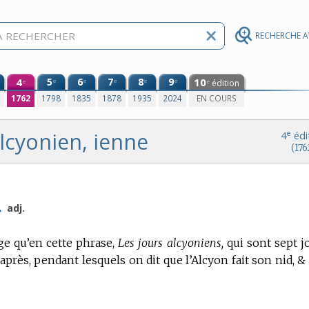
RECHERCHE 
4
5
6
7
8
9
10
e
e
e
e
e
édition
e
e
0
1762
1798
1835
1878
1935
2024
EN COURS
lcyonien, ienne
e
4
édi
(176
.
adj.
age qu’en cette phrase,
Les jours alcyoniens,
qui sont sept j
 après, pendant lesquels on dit que l’Alcyon fait son nid, &