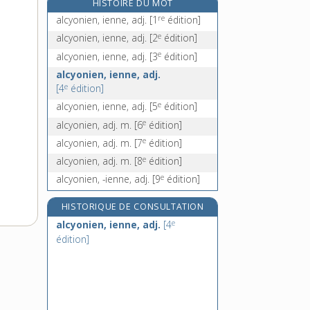
HISTOIRE DU MOT
aldin, -ine, adj.
re
alcyonien, ienne, adj.
[1
édition]
aléa, n. m.
e
alcyonien, ienne, adj.
[2
édition]
aléatoire, adj.
e
alcyonien, ienne, adj.
[3
édition]
alémanique, adj. et n. m.
alcyonien, ienne, adj.
e
[4
édition]
e
alcyonien, ienne, adj.
[5
édition]
e
alcyonien, adj. m.
[6
édition]
e
alcyonien, adj. m.
[7
édition]
e
alcyonien, adj. m.
[8
édition]
e
alcyonien, -ienne, adj.
[9
édition]
HISTORIQUE DE CONSULTATION
e
alcyonien, ienne, adj.
[4
édition]