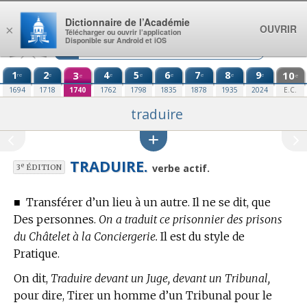
Aller au contenu
Dictionnaire de l’Académie
OUVRIR
×
Télécharger ou ouvrir l’application
Disponible sur Android et iOS
1
2
3
4
5
6
7
8
9
10
re
e
e
e
e
e
e
e
e
e
1694
1718
1740
1762
1798
1835
1878
1935
2024
E.C.
traduire
TRADUIRE.
e
verbe actif.
3
ÉDITION
■
Transférer d’un lieu à un autre. Il ne se dit, que
Des personnes.
On a traduit ce prisonnier des prisons
du Châtelet à la Conciergerie.
Il est du
style de
Pratique.
On dit,
Traduire devant un Juge, devant un Tribunal,
pour dire, Tirer un homme d’un Tribunal pour le