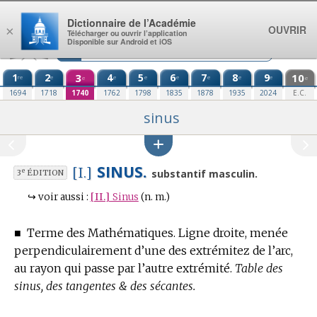
Aller au contenu
Dictionnaire de l’Académie
OUVRIR
×
Télécharger ou ouvrir l’application
Disponible sur Android et iOS
1
2
3
4
5
6
7
8
9
10
re
e
e
e
e
e
e
e
e
e
1694
1718
1740
1762
1798
1835
1878
1935
2024
E.C.
sinus
SINUS.
[I.]
e
substantif masculin.
3
ÉDITION
↪
voir aussi :
[II.]
Sinus
(n. m.)
■
Terme des Mathématiques.
Ligne droite, menée
perpendiculairement d’une des extrémitez de l’arc,
au rayon qui passe par l’autre extrémité.
Table des
sinus, des tangentes & des sécantes.