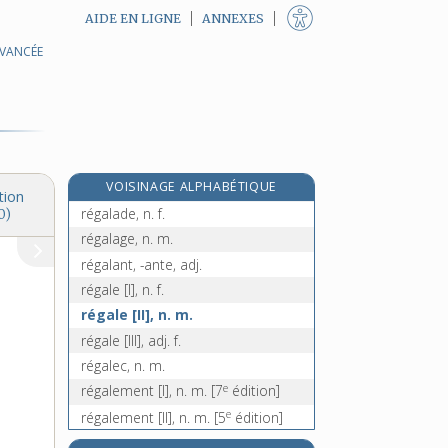
AIDE EN LIGNE
ANNEXES
AVANCÉE
réfutation, n. f.
réfuter, v. tr.
reg, n. m.
regagner, v. tr.
regain, n. m.
VOISINAGE ALPHABÉTIQUE
régal, n. m.
tion
régalade, n. f.
0)
régalage, n. m.
régalant, -ante, adj.
régale [I], n. f.
régale [II], n. m.
régale [III], adj. f.
régalec, n. m.
e
régalement [I], n. m.
[7
édition]
e
régalement [II], n. m.
[5
édition]
régaler [I], v. tr.