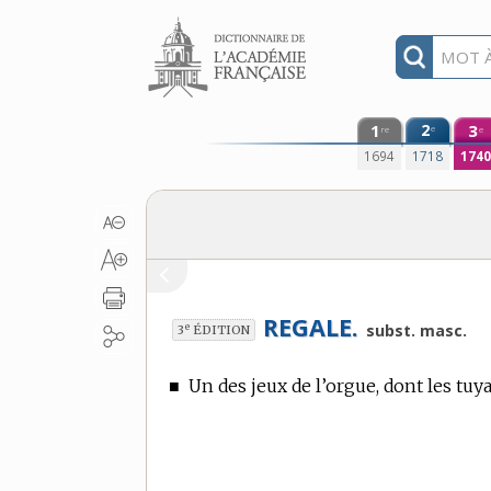
Aller au contenu
1
2
3
e
re
e
1694
1718
174
REGALE.
e
subst. masc.
3
ÉDITION
■
Un des jeux de l’orgue, dont les tuy