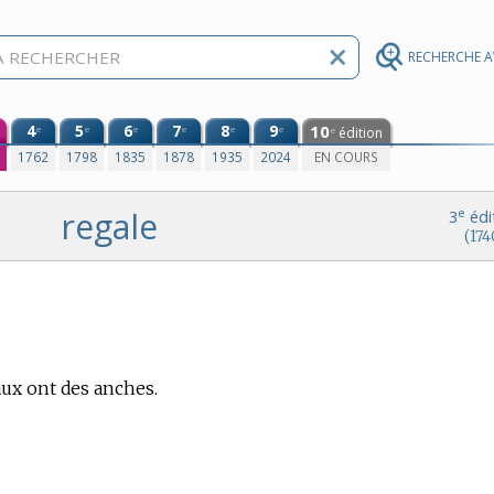
RECHERCHE 
4
5
6
7
8
9
10
e
e
e
e
e
e
édition
e
0
1762
1798
1835
1878
1935
2024
EN COURS
regale
e
3
édi
(174
aux ont des anches.