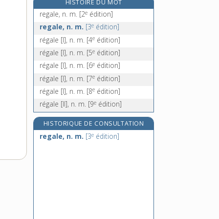
HISTOIRE DU MOT
régaler [II], v. tr.
e
regale, n. m.
[2
édition]
e
régaler [III], v. tr.
[5
édition]
e
regale, n. m.
[3
édition]
régalien, -enne, adj.
e
régale [I], n. m.
[4
édition]
e
régaliste, n. m.
[7
édition]
e
régale [I], n. m.
[5
édition]
e
régale [I], n. m.
[6
édition]
e
régale [I], n. m.
[7
édition]
e
régale [I], n. m.
[8
édition]
e
régale [II], n. m.
[9
édition]
HISTORIQUE DE CONSULTATION
e
regale, n. m.
[3
édition]