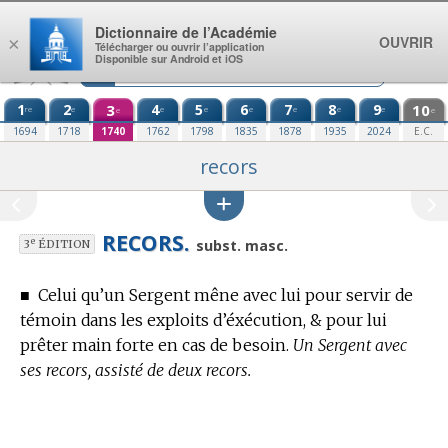
Aller au contenu
Dictionnaire de l’Académie
OUVRIR
×
Télécharger ou ouvrir l’application
Disponible sur Android et iOS
1
2
3
4
5
6
7
8
9
10
re
e
e
e
e
e
e
e
e
e
1694
1718
1740
1762
1798
1835
1878
1935
2024
E.C.
recors
RECORS.
e
subst. masc.
3
ÉDITION
■
Celui qu’un Sergent mêne avec lui pour servir de
témoin dans les exploits d’éxécution, & pour lui
prêter main forte en cas de besoin.
Un Sergent avec
ses recors, assisté de deux recors.