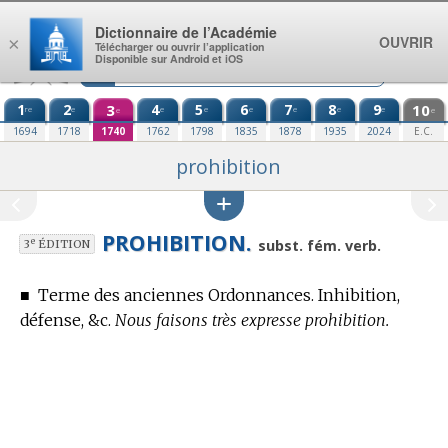
Aller au contenu
Dictionnaire de l’Académie
OUVRIR
×
Télécharger ou ouvrir l’application
Disponible sur Android et iOS
1
2
3
4
5
6
7
8
9
10
re
e
e
e
e
e
e
e
e
e
1694
1718
1740
1762
1798
1835
1878
1935
2024
E.C.
prohibition
PROHIBITION.
e
subst. fém. verb.
3
ÉDITION
■
Terme des anciennes Ordonnances.
Inhibition,
défense, &c.
Nous faisons très expresse prohibition.