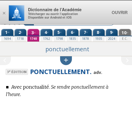
Aller au contenu
Dictionnaire de l’Académie
OUVRIR
×
Télécharger ou ouvrir l’application
Disponible sur Android et iOS
1
2
3
4
5
6
7
8
9
10
re
e
e
e
e
e
e
e
e
e
1694
1718
1740
1762
1798
1835
1878
1935
2024
E.C.
ponctuellement
PONCTUELLEMENT.
e
adv.
3
ÉDITION
■
Avec ponctualité.
Se rendre ponctuellement à
l’heure.