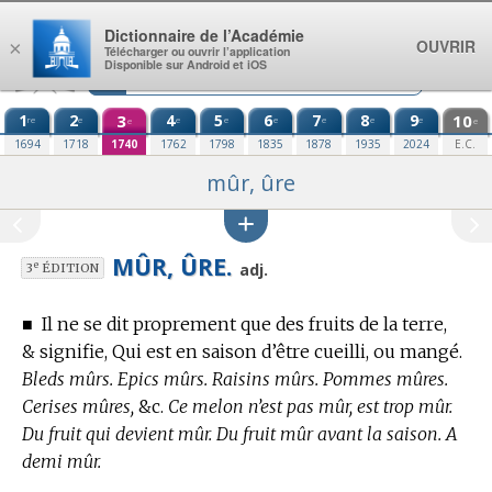
Aller au contenu
Dictionnaire de l’Académie
OUVRIR
×
Télécharger ou ouvrir l’application
Disponible sur Android et iOS
1
2
3
4
5
6
7
8
9
10
re
e
e
e
e
e
e
e
e
e
1694
1718
1740
1762
1798
1835
1878
1935
2024
E.C.
mûr, ûre
MÛR, ÛRE.
e
adj.
3
ÉDITION
■
Il ne se dit proprement que des fruits de la terre,
& signifie, Qui est en saison d’être cueilli, ou mangé.
Bleds mûrs. Epics mûrs. Raisins mûrs. Pommes mûres.
Cerises mûres,
&c.
Ce melon n’est pas mûr, est trop mûr.
Du fruit qui devient mûr. Du fruit mûr avant la saison. A
demi mûr.