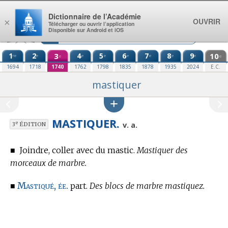
Aller au contenu
Dictionnaire de l’Académie
OUVRIR
×
Télécharger ou ouvrir l’application
Disponible sur Android et iOS
1
2
3
4
5
6
7
8
9
10
re
e
e
e
e
e
e
e
e
e
1694
1718
1740
1762
1798
1835
1878
1935
2024
E.C.
mastiquer
MASTIQUER.
e
v. a.
3
ÉDITION
■
Joindre, coller avec du mastic.
Mastiquer des
morceaux de marbre.
Mastiqué, ée.
■
part.
Des blocs de marbre mastiquez.