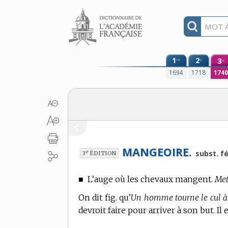
Aller au contenu
1
2
3
re
e
e
1694
1718
174
MANGEOIRE.
e
subst. f
3
ÉDITION
■
L’auge où les chevaux mangent.
Met
On dit fig. qu’
Un homme tourne le cul à
devroit faire pour arriver à son but. Il e