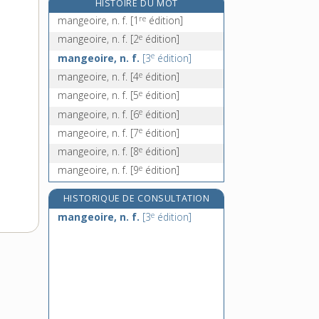
HISTOIRE DU MOT
mange-tout [II], n. m. inv.
re
mangeoire, n. f.
[1
édition]
mangetout, n. m.
e
mangeoire, n. f.
[2
édition]
mangeur, -euse, n.
e
mangeoire, n. f.
[3
édition]
mangeure, n. f.
e
mangeoire, n. f.
[4
édition]
e
mangeoire, n. f.
[5
édition]
e
mangeoire, n. f.
[6
édition]
e
mangeoire, n. f.
[7
édition]
e
mangeoire, n. f.
[8
édition]
e
mangeoire, n. f.
[9
édition]
HISTORIQUE DE CONSULTATION
e
mangeoire, n. f.
[3
édition]