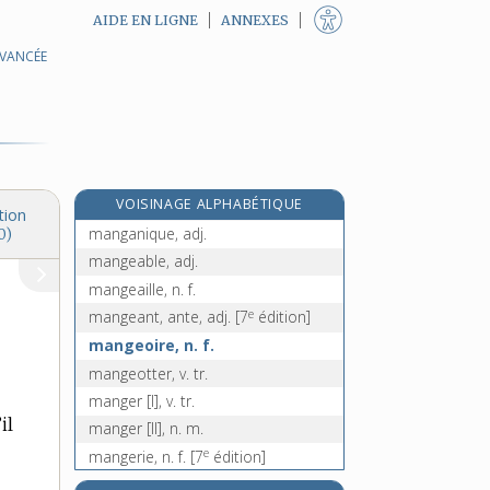
AIDE EN LIGNE
ANNEXES
AVANCÉE
manège, n. m.
mânes, n. m. pl.
manette, n. f.
manga, n. m.
manganate, n. m.
VOISINAGE ALPHABÉTIQUE
manganèse, n. m.
tion
manganique, adj.
0)
mangeable, adj.
mangeaille, n. f.
e
mangeant, ante, adj.
[7
édition]
mangeoire, n. f.
mangeotter, v. tr.
manger [I], v. tr.
il
manger [II], n. m.
e
mangerie, n. f.
[7
édition]
mange-tout [I], n. m. inv.