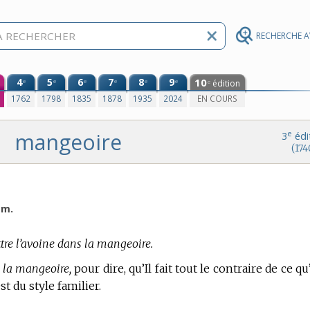
RECHERCHE 
4
5
6
7
8
9
10
e
e
e
e
e
e
édition
e
0
1762
1798
1835
1878
1935
2024
EN COURS
mangeoire
e
3
édi
(174
ém.
tre l’avoine dans la mangeoire.
 la mangeoire,
pour dire, qu’Il fait tout le contraire de ce qu’
st du style familier.