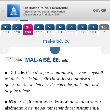
Aller au contenu
Dictionnaire de l’Académie
OUVRIR
×
Télécharger ou ouvrir l’application
Disponible sur Android et iOS
1
2
3
4
5
6
7
8
9
10
re
e
e
e
e
e
e
e
e
e
1694
1718
1740
1762
1798
1835
1878
1935
2024
E.C.
mal-aisé, ée
MAL-AISÉ, ÉE.
e
adj.
3
ÉDITION
■
Difficile.
Cela n’est pas si mal-aisé que vous croyez. Il
est mal-aisé de faire telle chose. Il est mal-aisé à
gouverner. Il est bien aisé de reprendre, mais mal-aisé
de faire mieux.
Mal-aisé,
■
Incommode, dont on ne se peut servir
aisément.
Je ne me saurois servir de cet instrument, il