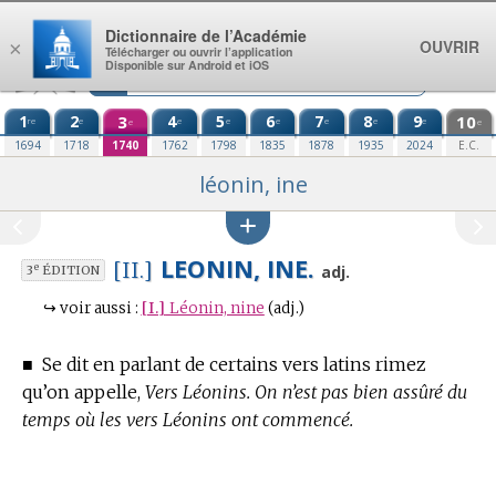
Aller au contenu
Dictionnaire de l’Académie
OUVRIR
×
Télécharger ou ouvrir l’application
Disponible sur Android et iOS
1
2
3
4
5
6
7
8
9
10
re
e
e
e
e
e
e
e
e
e
1694
1718
1740
1762
1798
1835
1878
1935
2024
E.C.
léonin, ine
LEONIN, INE.
[II.]
e
adj.
3
ÉDITION
↪
voir aussi :
[I.]
Léonin, nine
(adj.)
■
Se dit en parlant de certains vers latins rimez
qu’on appelle,
Vers Léonins.
On n’est pas bien assûré du
temps où les vers Léonins ont commencé.