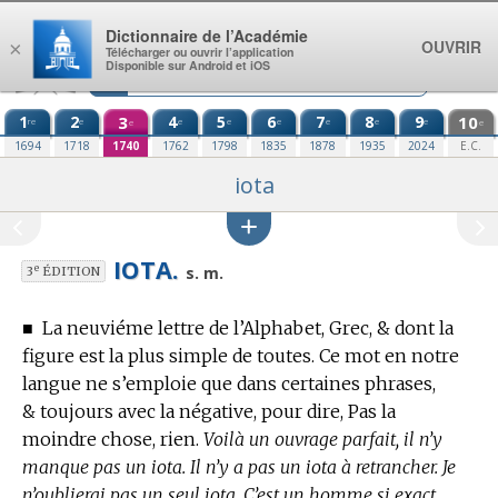
Aller au contenu
Dictionnaire de l’Académie
OUVRIR
×
Télécharger ou ouvrir l’application
Disponible sur Android et iOS
1
2
3
4
5
6
7
8
9
10
re
e
e
e
e
e
e
e
e
e
1694
1718
1740
1762
1798
1835
1878
1935
2024
E.C.
iota
IOTA.
e
s. m.
3
ÉDITION
■
La neuviéme lettre de l’Alphabet, Grec, & dont la
figure est la plus simple de toutes.
Ce mot en notre
langue ne s’emploie que dans certaines phrases,
& toujours avec la négative, pour dire, Pas la
moindre chose, rien.
Voilà un ouvrage parfait, il n’y
manque pas un iota. Il n’y a pas un iota à retrancher. Je
n’oublierai pas un seul iota. C’est un homme si exact,