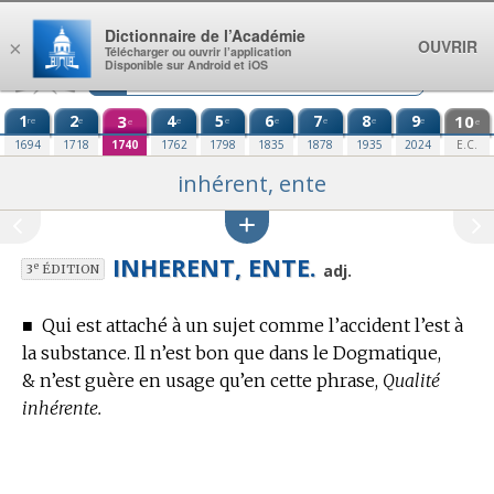
Aller au contenu
Dictionnaire de l’Académie
OUVRIR
×
Télécharger ou ouvrir l’application
Disponible sur Android et iOS
1
2
3
4
5
6
7
8
9
10
re
e
e
e
e
e
e
e
e
e
1694
1718
1740
1762
1798
1835
1878
1935
2024
E.C.
inhérent, ente
INHERENT, ENTE.
e
adj.
3
ÉDITION
■
Qui est attaché à un sujet comme l’accident l’est à
la substance.
Il n’est bon que dans le Dogmatique,
& n’est guère en usage qu’en cette phrase,
Qualité
inhérente.