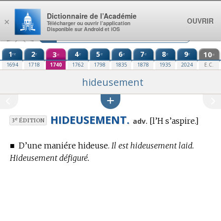
Aller au contenu
Dictionnaire de l’Académie
OUVRIR
×
Télécharger ou ouvrir l’application
Disponible sur Android et iOS
1
2
3
4
5
6
7
8
9
10
re
e
e
e
e
e
e
e
e
e
1694
1718
1740
1762
1798
1835
1878
1935
2024
E.C.
hideusement
HIDEUSEMENT.
[l’H s’aspire.]
e
adv.
3
ÉDITION
■
D’une maniére hideuse.
Il est hideusement laid.
Hideusement défiguré.