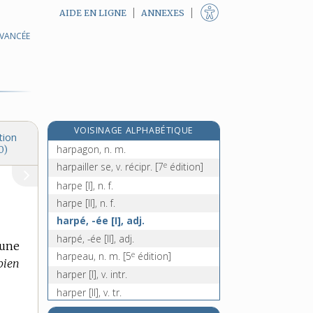
AIDE EN LIGNE
ANNEXES
AVANCÉE
harnachement, n. m.
harnacher, v. tr.
harnais, n. m.
harnois, n. m.
haro, interj.
VOISINAGE ALPHABÉTIQUE
harpage, n. m.
tion
harpagon, n. m.
0)
e
harpailler se, v. récipr.
[7
édition]
harpe [I], n. f.
harpe [II], n. f.
harpé, -ée [I], adj.
harpé, -ée [II], adj.
’une
e
harpeau, n. m.
[5
édition]
bien
harper [I], v. intr.
harper [II], v. tr.
harpie, n. f.