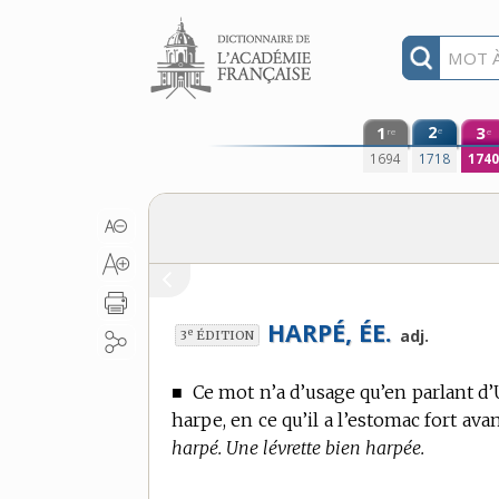
Aller au contenu
1
2
3
e
re
e
1694
1718
174
HARPÉ, ÉE.
e
adj.
3
ÉDITION
■
Ce mot n’a d’usage qu’en parlant d’
harpe, en ce qu’il a l’estomac fort avan
harpé. Une lévrette bien harpée.