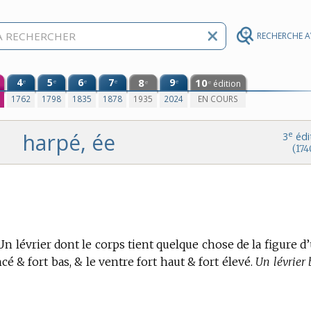
RECHERCHE 
4
5
6
7
8
9
10
e
e
e
e
e
édition
e
e
0
1762
1798
1835
1878
1935
2024
EN COURS
harpé, ée
e
3
édi
(174
Un lévrier dont le corps tient quelque chose de la figure d
cé & fort bas, & le ventre fort haut & fort élevé.
Un lévrier 