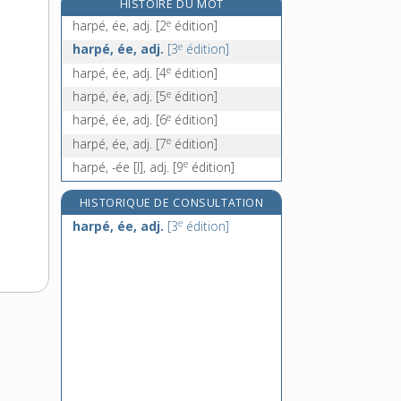
HISTOIRE DU MOT
harpiste, n.
e
harpé, ée, adj.
[2
édition]
harpon, n. m.
e
harpé, ée, adj.
[3
édition]
harponnage, n. m.
e
harpé, ée, adj.
[4
édition]
harponner, v. tr.
e
harpé, ée, adj.
[5
édition]
e
harpé, ée, adj.
[6
édition]
e
harpé, ée, adj.
[7
édition]
e
harpé, -ée [I], adj.
[9
édition]
HISTORIQUE DE CONSULTATION
e
harpé, ée, adj.
[3
édition]