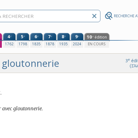
RECHERCHE 
4
5
6
7
8
9
10
e
e
e
e
e
e
édition
e
0
1762
1798
1835
1878
1935
2024
EN COURS
gloutonnerie
e
3
édi
(174
.
 avec gloutonnerie.