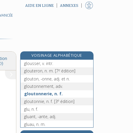
AIDE EN LIGNE
ANNEXES
AVANCÉE
glotte, n. f.
e
glougloter, v. intr.
[7
édition]
glouglou, n. m.
glouglouter, v. intr.
e
gloume, n. f.
[8
édition]
VOISINAGE ALPHABÉTIQUE
gloussement, n. m.
tion
glousser, v. intr.
0)
e
glouteron, n. m.
[7
édition]
glouton, -onne, adj. et n.
gloutonnement, adv.
gloutonnerie, n. f.
e
gloutonnie, n. f.
[3
édition]
glu, n. f.
gluant, -ante, adj.
gluau, n. m.
gluc(o)-, préf.