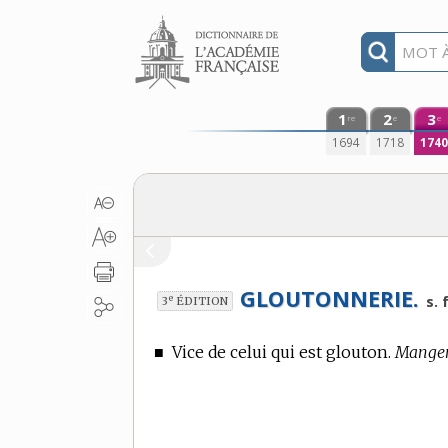
Aller au contenu
1
2
3
re
e
e
1694
1718
174
GLOUTONNERIE.
e
s. f
3
ÉDITION
■
Vice de celui qui est glouton.
Manger