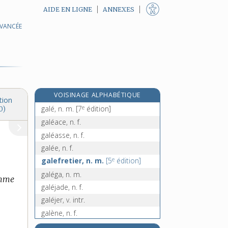
AIDE EN LIGNE
ANNEXES
AVANCÉE
galaxie, n. f.
e
galbanum [I], n. m.
[7
édition]
e
galbanum [II]
[5
édition]
galbe, n. m.
galber, v. tr.
VOISINAGE ALPHABÉTIQUE
gale, n. f.
tion
e
galé, n. m.
[7
édition]
0)
galéace, n. f.
galéasse, n. f.
galée, n. f.
e
galefretier, n. m.
[5
édition]
galéga, n. m.
comme
galéjade, n. f.
galéjer, v. intr.
galène, n. f.
galénique, adj.