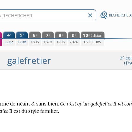
RECHERCHE 
4
5
6
7
8
9
10
e
e
édition
e
e
e
e
e
0
1762
1798
1835
1878
1935
2024
EN COURS
galefretier
e
3
édi
(174
mme de néant & sans bien.
Ce n’est qu’un galefretier. Il vit 
tier.
Il est du style familier.