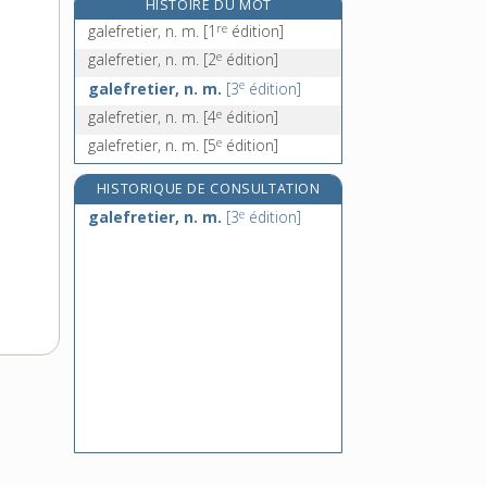
HISTOIRE DU MOT
galénisme, n. m.
re
galefretier, n. m.
[1
édition]
e
galéniste, n. m.
[7
édition]
e
galefretier, n. m.
[2
édition]
galéode, n. f.
e
galefretier, n. m.
[3
édition]
galéopithèque, n. m.
e
galefretier, n. m.
[4
édition]
e
galefretier, n. m.
[5
édition]
HISTORIQUE DE CONSULTATION
e
galefretier, n. m.
[3
édition]