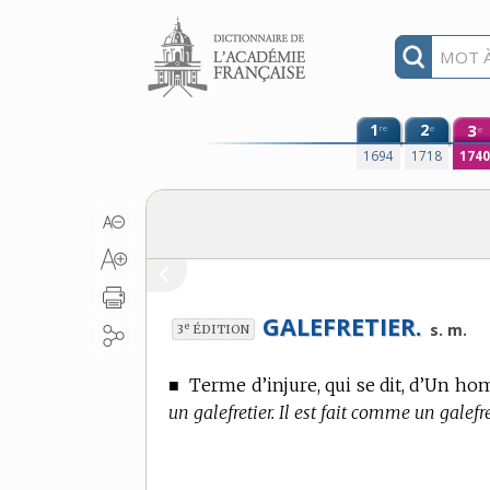
Aller au contenu
1
2
3
re
e
e
1694
1718
174
GALEFRETIER.
e
s. m.
3
ÉDITION
■
Terme d’injure,
qui se dit, d’Un ho
un galefretier. Il est fait comme un galefre