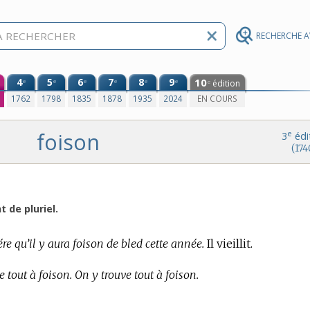
RECHERCHE 
4
5
6
7
8
9
10
e
e
e
e
e
e
édition
e
0
1762
1798
1835
1878
1935
2024
EN COURS
foison
e
3
édi
(174
nt de pluriel.
re qu’il y aura foison de bled cette année.
Il vieillit.
de tout à foison. On y trouve tout à foison.