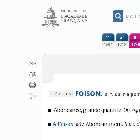
Aller au contenu
1
2
3
re
e
e
1694
1718
174
FOISON.
e
s. f. qui n’a poi
3
ÉDITION
■
Abondance, grande quantité.
On espé
A Foison.
■
adv. Abondamment.
Il y a 