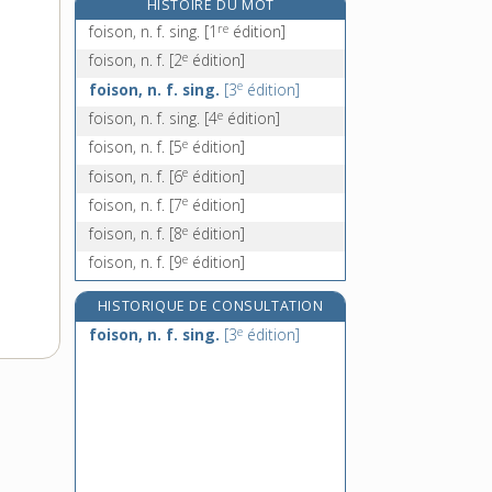
HISTOIRE DU MOT
folâtrer, v. intr.
re
foison, n. f. sing.
[1
édition]
folâtrerie, n. f.
e
foison, n. f.
[2
édition]
foliacé, -ée, adj.
e
foison, n. f. sing.
[3
édition]
foliaire, adj.
e
foison, n. f. sing.
[4
édition]
e
foison, n. f.
[5
édition]
e
foison, n. f.
[6
édition]
e
foison, n. f.
[7
édition]
e
foison, n. f.
[8
édition]
e
foison, n. f.
[9
édition]
HISTORIQUE DE CONSULTATION
e
foison, n. f. sing.
[3
édition]