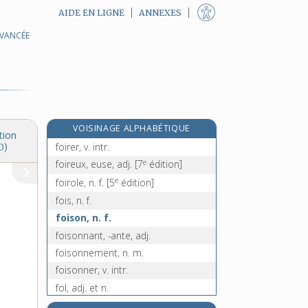
AIDE EN LIGNE
ANNEXES
AVANCÉE
foin ! [II], interj.
foirade, n. f.
foirail, n. m.
foiral, n. m.
foire [I], n. f.
VOISINAGE ALPHABÉTIQUE
foire [II], n. f.
tion
foirer, v. intr.
0)
e
foireux, euse, adj.
[7
édition]
e
foirole, n. f.
[5
édition]
fois, n. f.
foison, n. f.
foisonnant, -ante, adj.
foisonnement, n. m.
foisonner, v. intr.
fol, adj. et n.
folâtre, adj.