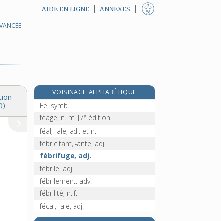
AIDE EN LIGNE
ANNEXES
AVANCÉE
fax, n. m.
faxer, v. tr.
fayard, n. m.
fayot, n. m.
fayoter, v. tr.
VOISINAGE ALPHABÉTIQUE
FB, symb.
tion
Fe, symb.
0)
e
féage, n. m.
[7
édition]
féal, -ale, adj. et n.
fébricitant, -ante, adj.
fébrifuge, adj.
fébrile, adj.
.
fébrilement, adv.
fébrilité, n. f.
fécal, -ale, adj.
fécaloïde, adj.