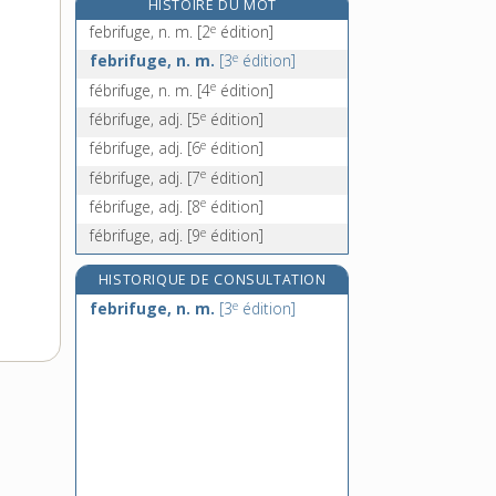
HISTOIRE DU MOT
fécalome, n. m.
e
febrifuge, n. m.
[2
édition]
fèces, n. f. pl.
e
febrifuge, n. m.
[3
édition]
e
fécial, n. m.
[7
édition]
e
fébrifuge, n. m.
[4
édition]
fécond, -onde, adj.
e
fébrifuge, adj.
[5
édition]
e
fébrifuge, adj.
[6
édition]
e
fébrifuge, adj.
[7
édition]
e
fébrifuge, adj.
[8
édition]
e
fébrifuge, adj.
[9
édition]
HISTORIQUE DE CONSULTATION
e
febrifuge, n. m.
[3
édition]