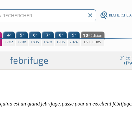
RECHERCHE 
4
5
6
7
8
9
10
e
e
e
e
e
e
édition
e
0
1762
1798
1835
1878
1935
2024
EN COURS
febrifuge
e
3
édi
(174
quina est un grand febrifuge, passe pour un excellent fébrifuge