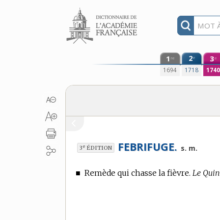
Aller au contenu
1
2
3
e
re
e
1694
1718
174
FEBRIFUGE.
e
s. m.
3
ÉDITION
■
Remède qui chasse la fièvre.
Le Quin