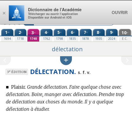
Aller au contenu
Dictionnaire de l’Académie
OUVRIR
×
Télécharger ou ouvrir l’application
Disponible sur Android et iOS
1
2
3
4
5
6
7
8
9
10
re
e
e
e
e
e
e
e
e
e
1694
1718
1740
1762
1798
1835
1878
1935
2024
E.C.
délectation
DÉLECTATION.
e
s. f. v.
3
ÉDITION
■
Plaisir.
Grande délectation. Faire quelque chose avec
délectation. Boire, manger avec délectation. Prendre trop
de délectation aux choses du monde. Il y a quelque
délectation à étudier.