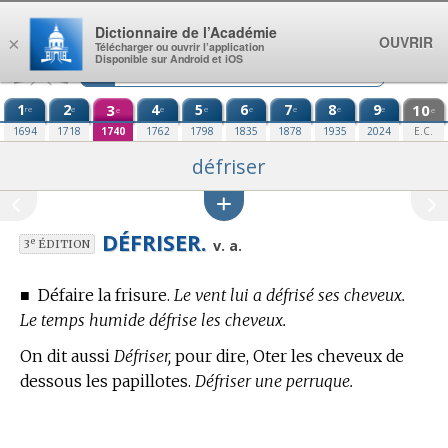
Aller au contenu
Dictionnaire de l’Académie
OUVRIR
×
Télécharger ou ouvrir l’application
Disponible sur Android et iOS
1
2
3
4
5
6
7
8
9
10
re
e
e
e
e
e
e
e
e
e
1694
1718
1740
1762
1798
1835
1878
1935
2024
E.C.
défriser
DÉFRISER.
e
v. a.
3
ÉDITION
■
Défaire la frisure.
Le vent lui a défrisé ses cheveux.
Le temps humide défrise les cheveux.
On dit aussi
Défriser,
pour dire, Oter les cheveux de
dessous les papillotes.
Défriser une perruque.