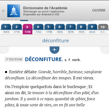
Aller au contenu
Dictionnaire de l’Académie
OUVRIR
×
Télécharger ou ouvrir l’application
Disponible sur Android et iOS
1
2
3
4
5
6
7
8
9
10
re
e
e
e
e
e
e
e
e
e
1694
1718
1740
1762
1798
1835
1878
1935
2024
E.C.
déconfiture
DÉCONFITURE.
e
s. f. verb.
3
ÉDITION
■
Entiére défaite.
Grande, horrible, furieuse, sanglante
déconfiture. La déconfiture des troupes.
Il est vieux.
On l’emploie quelquefois dans le burlesque ; Et
ainsi on dit,
Se trouver à la déconfiture d’un pâté, d’un
jambon. Il y avoit à ce repas quantité de gibier, force
pâtez, & toute sorte de vins, on en fit une belle