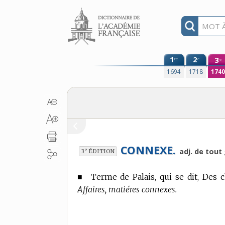
Aller au contenu
1
2
3
re
e
e
1694
1718
174
CONNEXE.
e
adj. de tout
3
ÉDITION
■
Terme de Palais,
qui se dit, Des c
Affaires, matiéres connexes.