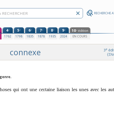
RECHERCHE 
4
5
6
7
8
9
10
e
e
e
e
e
e
édition
e
0
1762
1798
1835
1878
1935
2024
EN COURS
connexe
e
3
édi
(174
 genre.
hoses qui ont une certaine liaison les unes avec les aut