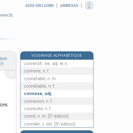
AIDE EN LIGNE
ANNEXES
AVANCÉE
connaissement, n. m.
connaisseur, -euse, adj. et n.
connaître, v. tr.
e
conné, ée, adj.
[7
édition]
connecter, v. tr.
VOISINAGE ALPHABÉTIQUE
connecteur, n. m.
tion
connectif, -ive, adj. et n.
0)
connerie, n. f.
connétable, n. m.
connétablie, n. f.
connexe, adj.
connexion, n. f.
res.
connexité, n. f.
e
connil, n. m.
[5
édition]
e
conniller, v. intr.
[5
édition]
connivence, n. f.