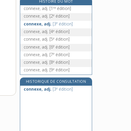
HISTOIRE DU MOT
connivent, -ente, adj.
re
connexe, adj.
[1
édition]
e
conniver, v. intr.
[7
édition]
e
connexe, adj.
[2
édition]
connotatif, -ive, adj.
e
connexe, adj.
[3
édition]
connotation, n. f.
e
connexe, adj.
[4
édition]
e
connexe, adj.
[5
édition]
e
connexe, adj.
[6
édition]
e
connexe, adj.
[7
édition]
e
connexe, adj.
[8
édition]
e
connexe, adj.
[9
édition]
HISTORIQUE DE CONSULTATION
e
connexe, adj.
[3
édition]