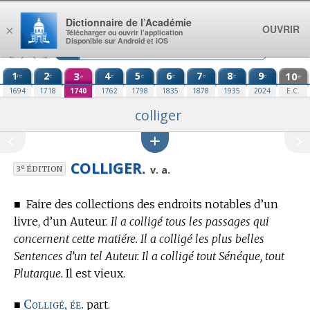
Aller au contenu
Dictionnaire de l’Académie
OUVRIR
×
Télécharger ou ouvrir l’application
Disponible sur Android et iOS
1
2
3
4
5
6
7
8
9
10
re
e
e
e
e
e
e
e
e
e
1694
1718
1740
1762
1798
1835
1878
1935
2024
E.C.
colliger
COLLIGER.
e
v. a.
3
ÉDITION
■
Faire des collections des endroits notables d’un
livre, d’un Auteur.
Il a colligé tous les passages qui
concernent cette matiére. Il a colligé les plus belles
Sentences d’un tel Auteur. Il a colligé tout Sénéque, tout
Plutarque.
Il est vieux.
Colligé, ée.
■
part.