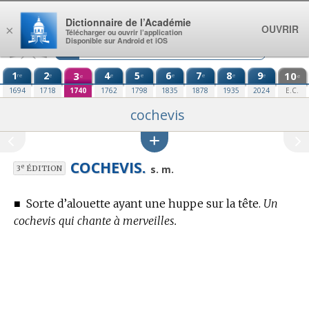
Aller au contenu
Dictionnaire de l’Académie
OUVRIR
×
Télécharger ou ouvrir l’application
Disponible sur Android et iOS
1
2
3
4
5
6
7
8
9
10
re
e
e
e
e
e
e
e
e
e
1694
1718
1740
1762
1798
1835
1878
1935
2024
E.C.
cochevis
COCHEVIS.
e
s. m.
3
ÉDITION
■
Sorte d’alouette ayant une huppe sur la tête.
Un
cochevis qui chante à merveilles.