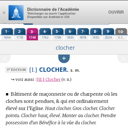
Aller au contenu
Dictionnaire de l’Académie
OUVRIR
×
Télécharger ou ouvrir l’application
Disponible sur Android et iOS
1
2
3
4
5
6
7
8
9
10
re
e
e
e
e
e
e
e
e
e
1694
1718
1740
1762
1798
1835
1878
1935
2024
E.C.
clocher
CLOCHER.
[I.]
e
s. m.
3
ÉDITION
↪
voir aussi :
[II.]
Clocher
(v. n.)
■
Bâtiment de maçonnerie ou de charpente où les
cloches sont pendues, & qui est ordinairement
élevé sur l’Eglise.
Haut clocher. Gros clocher. Clocher
pointu. Clocher haut, élevé. Monter au clocher. Prendre
possession d’un Bénéfice à la vûe du clocher.