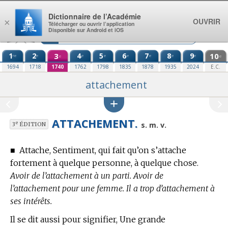
Aller au contenu
Dictionnaire de l’Académie
OUVRIR
×
Télécharger ou ouvrir l’application
Disponible sur Android et iOS
1
2
3
4
5
6
7
8
9
10
re
e
e
e
e
e
e
e
e
e
1694
1718
1740
1762
1798
1835
1878
1935
2024
E.C.
attachement
ATTACHEMENT.
e
s. m. v.
3
ÉDITION
■
Attache, Sentiment, qui fait qu’on s’attache
fortement à quelque personne, à quelque chose.
Avoir de l’attachement à un parti. Avoir de
l’attachement pour une femme. Il a trop d’attachement à
ses intérêts.
Il se dit aussi pour signifier, Une grande