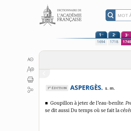
Aller au contenu
1
2
3
re
e
e
1694
1718
174
ASPERGÈS.
e
s. m.
3
ÉDITION
■
Goupillon à jeter de l’eau-benîte.
Pr
se dit aussi Du temps où se fait la cér