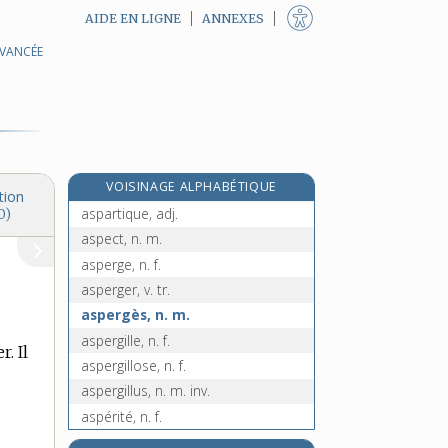
AIDE EN LIGNE
ANNEXES
AVANCÉE
asinien, -ienne, adj.
asocial, -ale, adj.
e
aspalathe, n. m.
[5
édition]
asparagine, n. f.
asparagus, n. m.
VOISINAGE ALPHABÉTIQUE
aspartate, adj.
tion
aspartique, adj.
0)
aspect, n. m.
asperge, n. f.
asperger, v. tr.
aspergès, n. m.
aspergille, n. f.
. Il
aspergillose, n. f.
aspergillus, n. m. inv.
aspérité, n. f.
asperme, adj.