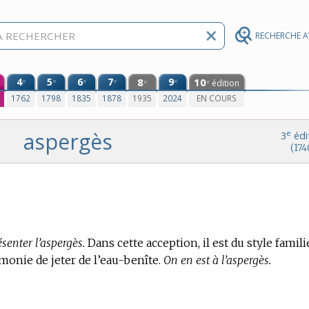
RECHERCHE 
4
5
6
7
8
9
10
e
e
e
e
e
édition
e
e
0
1762
1798
1835
1878
1935
2024
EN COURS
aspergès
e
3
édi
(174
ésenter l’aspergès.
Dans cette acception, il est du style familier
émonie de jeter de l’eau-benîte.
On en est à l’aspergès.