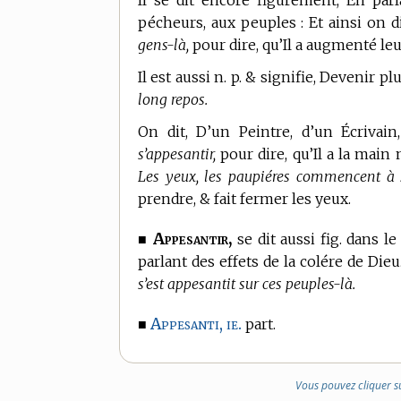
Il se dit encore figurément, En par
pécheurs, aux peuples : Et ainsi on d
gens-là,
pour dire, qu’Il a augmenté le
Il est aussi n. p. & signifie, Devenir p
long repos.
On dit, D’un Peintre, d’un Écrivai
s’appesantir,
pour dire, qu’Il a la main
Les yeux, les paupiéres commencent à s
prendre, & fait fermer les yeux.
Appesantir,
■
se dit aussi fig. dans le
parlant des effets de la colére de Dieu
s’est appesantit sur ces peuples-là.
Appesanti, ie.
■
part.
Vous pouvez cliquer s