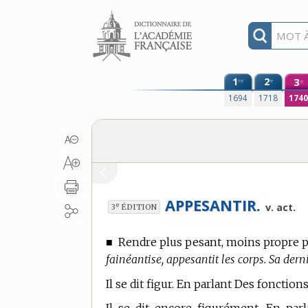
Aller au contenu
1
2
3
re
e
e
1694
1718
174
APPESANTIR.
e
v. act.
3
ÉDITION
■
Rendre plus pesant, moins propre p
fainéantise, appesantit les corps. Sa der
Il se dit figur. En parlant Des fonctions