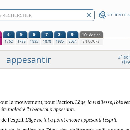
RECHERCHE 
4
5
6
7
8
9
10
e
e
e
e
e
e
édition
e
0
1762
1798
1835
1878
1935
2024
EN COURS
appesantir
e
3
édi
(174
our le mouvement, pour l’action.
L’âge, la vieillesse, l’oisivet
niére maladie l’a beaucoup appesanti.
 de l’esprit.
L’âge ne lui a point encore appesanti l’esprit.