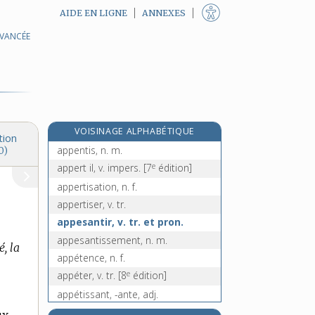
AIDE EN LIGNE
ANNEXES
AVANCÉE
appellation, n. f.
appendice, n. m.
appendicectomie, n. f.
appendicite, n. f.
appendiculaire, adj. et n. m.
VOISINAGE ALPHABÉTIQUE
appendre, v. tr.
tion
appentis, n. m.
0)
e
appert il, v. impers.
[7
édition]
appertisation, n. f.
appertiser, v. tr.
appesantir, v. tr. et pron.
appesantissement, n. m.
é, la
appétence, n. f.
e
appéter, v. tr.
[8
édition]
appétissant, -ante, adj.
re
appetissé, ée, p. p.
[1
édition]