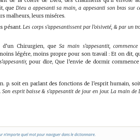
lant de la colére de Dieu, des châtimens qu’il envoie a
it, que
Dieu a appesanti sa main, a appesanti son bras sur c
urs malheurs, leurs miséres.
lus pésant.
Les corps s’appesantissent par l’oisiveté, & par un tr
n, d’un Chirurgien, que
Sa main s’appesantit, commence
 moins légére, moins propre pour son travail : Et on dit, q
’appesantir,
pour dire, Que l’envie de dormir commence
 n. p. soit en parlant des fonctions de l’esprit humain, soi
.
Son esprit baisse & s’appesantit de jour en jour. La main de 
ur n’importe quel mot pour naviguer dans le dictionnaire.