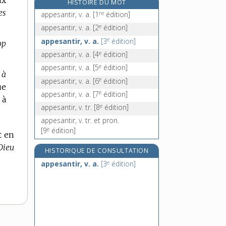
ux
HISTOIRE DU MOT
appétit, n. m.
es
re
appesantir, v. a.
[1
édition]
re
appietrir s', v. intr.
[1
édition]
e
appesantir, v. a.
[2
édition]
applaudir, v. tr. et pron.
e
appesantir, v. a.
[3
édition]
op
applaudissement, n. m.
e
appesantir, v. a.
[4
édition]
e
appesantir, v. a.
[5
édition]
 à
e
appesantir, v. a.
[6
édition]
ue
e
appesantir, v. a.
[7
édition]
 à
e
appesantir, v. tr.
[8
édition]
appesantir, v. tr. et pron.
e
[9
édition]
t en
Dieu
HISTORIQUE DE CONSULTATION
e
appesantir, v. a.
[3
édition]