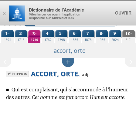
Aller au contenu
Dictionnaire de l’Académie
OUVRIR
×
Télécharger ou ouvrir l’application
Disponible sur Android et iOS
1
2
3
4
5
6
7
8
9
10
re
e
e
e
e
e
e
e
e
e
1694
1718
1740
1762
1798
1835
1878
1935
2024
E.C.
accort, orte
ACCORT, ORTE.
e
adj.
3
ÉDITION
■
Qui est complaisant, qui s’accommode à l’humeur
des autres.
Cet homme est fort accort. Humeur accorte.